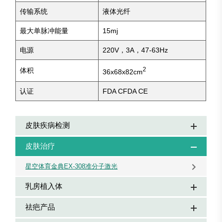
传输系统
液体光纤
最大单脉冲能量
15mj
电源
220V，3A，47-63Hz
2
体积
36x68x82
cm
认证
FDA CFDA CE
皮肤疾病检测
皮肤治疗
星空体育金典EX-308准分子激光
乳房植入体
祛疤产品